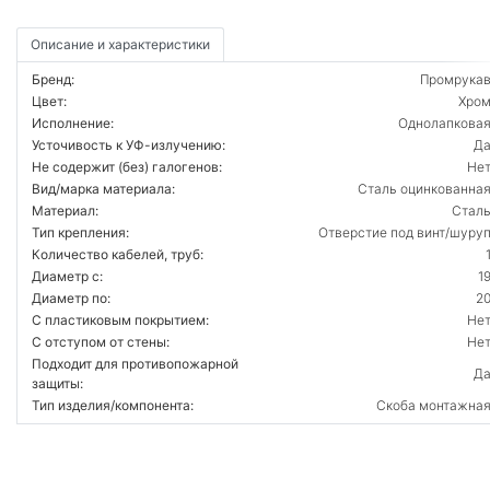
Описание и характеристики
Бренд:
Промрука
Цвет:
Хро
Исполнение:
Однолапкова
Усточивость к УФ-излучению:
Д
Не содержит (без) галогенов:
Не
Вид/марка материала:
Сталь оцинкованна
Материал:
Стал
Тип крепления:
Отверстие под винт/шуру
Количество кабелей, труб:
Диаметр с:
1
Диаметр по:
2
С пластиковым покрытием:
Не
С отступом от стены:
Не
Подходит для противопожарной
Д
защиты:
Тип изделия/компонента:
Скоба монтажна