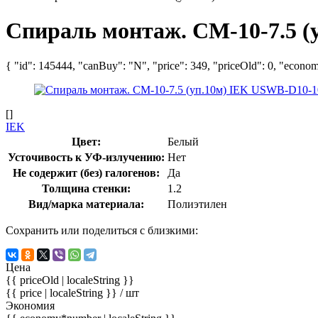
Спираль монтаж. СМ-10-7.5 (
{ "id": 145444, "canBuy": "N", "price": 349, "priceOld": 0, "econom
[]
IEK
Цвет:
Белый
Усточивость к УФ-излучению:
Нет
Не содержит (без) галогенов:
Да
Толщина стенки:
1.2
Вид/марка материала:
Полиэтилен
Сохранить или поделиться с близкими:
Цена
{{ priceOld | localeString }}
{{ price | localeString }}
/ шт
Экономия