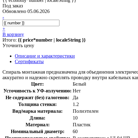
{{ economy*number | localeString }}
Под заказ
Обновлено 05.06.2026
-
+
В корзину
Итого:
{{ price*number | localeString }}
Уточнить цену
Описание и характеристики
Сертификаты
Спираль монтажная предназначена для объединения электрическ
аккуратно и надежно скреплять проводку внутри кабельных ка
Цвет:
Белый
Усточивость к УФ-излучению:
Нет
Не содержит (без) галогенов:
Да
Толщина стенки:
1.2
Вид/марка материала:
Полиэтилен
Длина:
10
Материал:
Пластик
Номинальный диаметр:
60