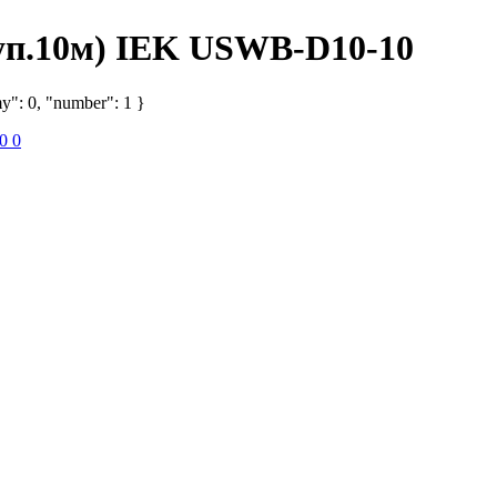
уп.10м) IEK USWB-D10-10
y": 0, "number": 1 }