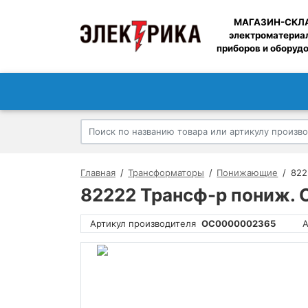
МАГАЗИН-СКЛ
электроматериа
приборов и оборуд
Главная
Трансформаторы
Понижающие
822
82222 Трансф-р пониж.
Артикул производителя
ОС0000002365
А