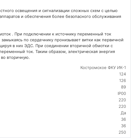
стного освещения и сигнализации сложных схем с целью
аппаратов и обеспечения более безопасного обслуживания
моток . При подключении к источнику переменный ток
 замыкаясь по сердечнику пронизывает витки как первичной
цируя в них ЭДС. При соединении вторичной обмотки с
переменный ток. Таким образом, электрическая энергия
 во вторичную.
Костромское ФКУ ИК-1
124
126
89
IP00
220
220
Да
36
36
250