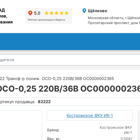
АД
Щёлково
лов,
Московская область, г.Щёлко
ования
Пролетарский проспект, дом 1
22 Трансф-р пониж. ОСО-0,25 220В/36В ОС0000002365
 ОСО-0,25 220В/36В ОС00000023
ртикул продавца:
82222
Костромское ФКУ ИК-1
Костромское ФКУ
Бренд:
ИК-1
Вес, кг:
0.0041