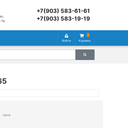
+7(903) 583-61-61
во,
+7(903) 583-19-19
‑1а.
Войти
Корзина
65
Цена