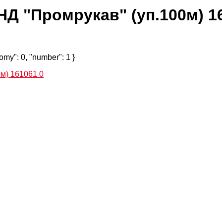
ПНД "Промрукав" (уп.100м) 1
nomy": 0, "number": 1 }