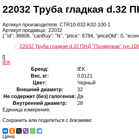
22032 Труба гладкая d.32 
Артикул производителя
CTR10-032-K02-100-1
Артикул продавца:
22032
{ "id": 36808, "canBuy": "N", "price": 8784, "priceOld": 0, "eco
[]
IEK
Бренд:
IEK
Вес, кг:
0.0121
Цвет:
Черный
Внешний диаметр:
32
Не содержит (без) галогенов:
Да
Внутренний диаметр:
28
Единица измерения:
Сохранить или поделиться с близкими:
Цена