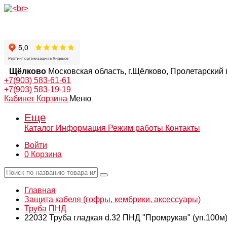
Щёлково
Московская область, г.Щёлково, Пролетарский п
+7(903) 583-61-61
+7(903) 583-19-19
Кабинет
Корзина
Меню
Еще
Каталог
Информация
Режим работы
Контакты
Войти
0
Корзина
Главная
Защита кабеля (гофры, кембрики, аксессуары)
Труба ПНД
22032 Труба гладкая d.32 ПНД "Промрукав" (уп.100м