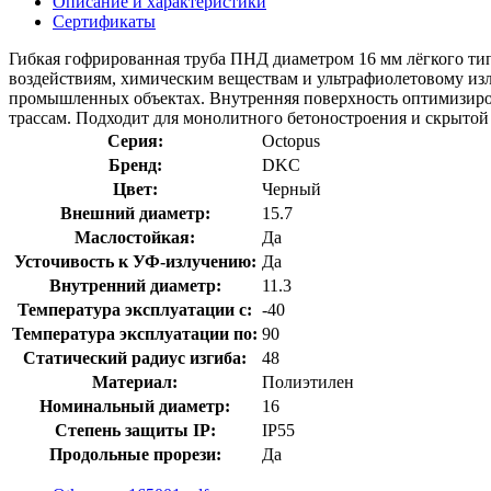
Описание и характеристики
Сертификаты
Гибкая гофрированная труба ПНД диаметром 16 мм лёгкого тип
воздействиям, химическим веществам и ультрафиолетовому из
промышленных объектах. Внутренняя поверхность оптимизиров
трассам. Подходит для монолитного бетоностроения и скрытой 
Серия:
Octopus
Бренд:
DKC
Цвет:
Черный
Внешний диаметр:
15.7
Маслостойкая:
Да
Усточивость к УФ-излучению:
Да
Внутренний диаметр:
11.3
Температура эксплуатации с:
-40
Температура эксплуатации по:
90
Статический радиус изгиба:
48
Материал:
Полиэтилен
Номинальный диаметр:
16
Степень защиты IP:
IP55
Продольные прорези:
Да