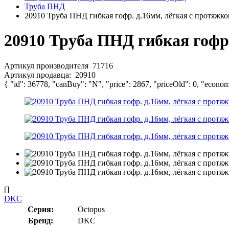
Труба ПНД
20910 Труба ПНД гибкая гофр. д.16мм, лёгкая с протяжко
20910 Труба ПНД гибкая гофр.
Артикул производителя
71716
Артикул продавца:
20910
{ "id": 36778, "canBuy": "N", "price": 2867, "priceOld": 0, "econom
[]
DKC
Серия:
Octopus
Бренд:
DKC