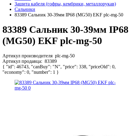
Защита кабеля (гофры, кембрики, металлорукав)
Сальники
83389 Сальник 30-39мм IP68 (MG50) EKF plc-mg-50
83389 Сальник 30-39мм IP68
(MG50) EKF plc-mg-50
Артикул производителя
plc-mg-50
Артикул продавца:
83389
{ "id": 46743, "canBuy": "N", "price": 338, "priceOld": 0,
"economy": 0, "number": 1 }