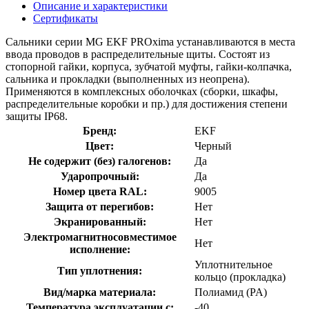
Описание и характеристики
Сертификаты
Сальники серии MG EKF PROxima устанавливаются в места
ввода проводов в распределительные щиты. Состоят из
стопорной гайки, корпуса, зубчатой муфты, гайки-колпачка,
сальника и прокладки (выполненных из неопрена).
Применяются в комплексных оболочках (сборки, шкафы,
распределительные коробки и пр.) для достижения степени
защиты IP68.
Бренд:
EKF
Цвет:
Черный
Не содержит (без) галогенов:
Да
Ударопрочный:
Да
Номер цвета RAL:
9005
Защита от перегибов:
Нет
Экранированный:
Нет
Электромагнитносовместимое
Нет
исполнение:
Уплотнительное
Тип уплотнения:
кольцо (прокладка)
Вид/марка материала:
Полиамид (PA)
Температура эксплуатации с:
-40