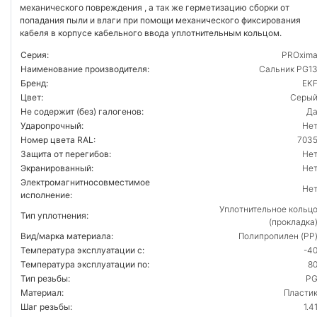
механического повреждения , а так же герметизацию сборки от
попадания пыли и влаги при помощи механического фиксирования
кабеля в корпусе кабельного ввода уплотнительным кольцом.
Серия:
PROxim
Наименование производителя:
Сальник PG1
Бренд:
EK
Цвет:
Серы
Не содержит (без) галогенов:
Д
Ударопрочный:
Не
Номер цвета RAL:
703
Защита от перегибов:
Не
Экранированный:
Не
Электромагнитносовместимое
Не
исполнение:
Уплотнительное кольц
Тип уплотнения:
(прокладка
Вид/марка материала:
Полипропилен (PP
Температура эксплуатации с:
-4
Температура эксплуатации по:
8
Тип резьбы:
P
Материал:
Пласти
Шаг резьбы:
1.4