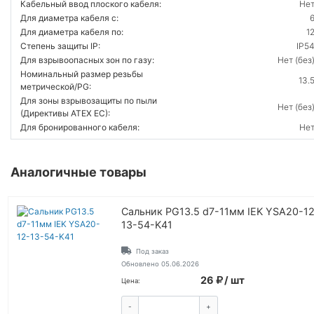
Кабельный ввод плоского кабеля:
Не
Для диаметра кабеля с:
Для диаметра кабеля по:
1
Степень защиты IP:
IP5
Для взрывоопасных зон по газу:
Нет (без
Номинальный размер резьбы
13.
метрической/PG:
Для зоны взрывозащиты по пыли
Нет (без
(Директивы ATEX ЕС):
Для бронированного кабеля:
Не
Аналогичные товары
Сальник PG13.5 d7-11мм IEK YSA20-1
13-54-K41
Под заказ
Обновлено 05.06.2026
26
/ шт
Цена:
-
+
КУПИТЬ