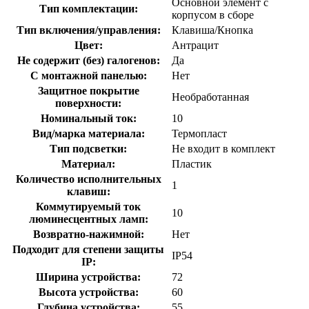
Основной элемент с
Тип комплектации:
корпусом в сборе
Тип включения/управления:
Клавиша/Кнопка
Цвет:
Антрацит
Не содержит (без) галогенов:
Да
С монтажной панелью:
Нет
Защитное покрытие
Необработанная
поверхности:
Номинальный ток:
10
Вид/марка материала:
Термопласт
Тип подсветки:
Не входит в комплект
Материал:
Пластик
Количество исполнительных
1
клавиш:
Коммутируемый ток
10
люминесцентных ламп:
Возвратно-нажимной:
Нет
Подходит для степени защиты
IP54
IP:
Ширина устройства:
72
Высота устройства:
60
Глубина устройства:
55