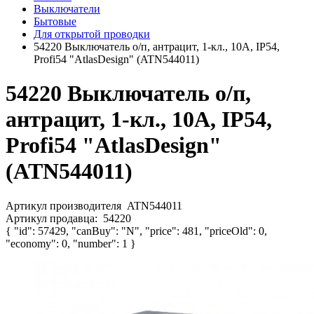
Выключатели
Бытовые
Для открытой проводки
54220 Выключатель о/п, антрацит, 1-кл., 10A, IP54,
Profi54 "AtlasDesign" (ATN544011)
54220 Выключатель о/п,
антрацит, 1-кл., 10A, IP54,
Profi54 "AtlasDesign"
(ATN544011)
Артикул производителя
ATN544011
Артикул продавца:
54220
{ "id": 57429, "canBuy": "N", "price": 481, "priceOld": 0,
"economy": 0, "number": 1 }