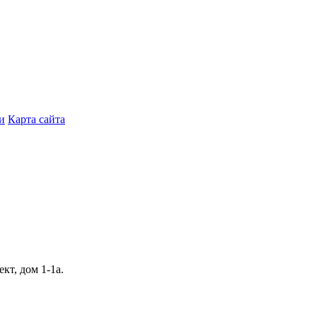
и
Карта сайта
кт, дом 1‑1а.