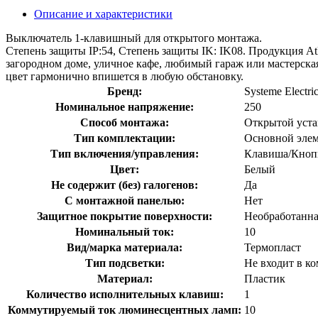
Описание и характеристики
Выключатель 1-клавишный для открытого монтажа.
Степень защиты IP:54, Степень защиты IK: IK08. Продукция Atl
загородном доме, уличное кафе, любимый гараж или мастерска
цвет гармонично впишется в любую обстановку.
Бренд:
Systeme Electri
Номинальное напряжение:
250
Способ монтажа:
Открытой уст
Тип комплектации:
Основной элем
Тип включения/управления:
Клавиша/Кноп
Цвет:
Белый
Не содержит (без) галогенов:
Да
С монтажной панелью:
Нет
Защитное покрытие поверхности:
Необработанна
Номинальный ток:
10
Вид/марка материала:
Термопласт
Тип подсветки:
Не входит в к
Материал:
Пластик
Количество исполнительных клавиш:
1
Коммутируемый ток люминесцентных ламп:
10