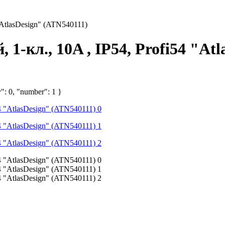
"AtlasDesign" (ATN540111)
 1-кл., 10A , IP54, Profi54 "At
": 0, "number": 1 }