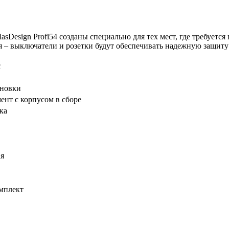
asDesign Profi54 созданы специально для тех мест, где требуетс
я – выключатели и розетки будут обеспечивать надежную защит
c
ановки
ент с корпусом в сборе
ка
я
омплект