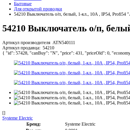
Бытовые
Для открытой проводки
54210 Выключатель о/п, белый, 1-кл., 10A , IP54, Profi54 
54210 Выключатель о/п, белый,
Артикул производителя
ATN540111
Артикул продавца:
54210
{ "id": 57428, "canBuy": "N", "price": 431, "priceOld": 0, "economy
[]
Systeme Electric
Бренд:
Systeme Electric