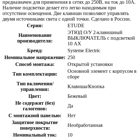
предназначен для применения в сетях до 250В, на ток до 10А.
Наличие подсветки делает его легко находимым при
отсутствии освещения. Две клавиши позволяют управлять
двумя источниками света с одной точки. Сделано в России.
Серия:
ETUDE
ЭТЮД О/У 2-клавишный
Наименование
ВЫКЛЮЧАТЕЛЬ с подсветкой
производителя:
10 АХ
Бренд:
Systeme Electric
Номинальное напряжение:
250
Способ монтажа:
Открытой установки
Основной элемент с корпусом в
Тип комплектации:
сборе
Тип включения/
Клавиша/Кнопка
управления:
Цвет:
Бежевый
Не содержит (без)
Да
галогенов:
С монтажной панелью:
Нет
Защитное покрытие
Необработанная
поверхности:
Номинальный ток:
10