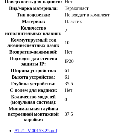
Поверхность для надписи:
Нет
Вид/марка материала:
Термопласт
Тип подсветки:
Не входит в комплект
Материал:
Пластик
Количество
2
исполнительных клавиш:
Коммутируемый ток
10
люминесцентных ламп:
Возвратно-нажимной:
Нет
Подходит для степени
IP20
защиты IP:
Ширина устройства:
61
Высота устройства:
61
Глубина устройства:
35.5
С полем для надписи:
Нет
Количество модулей
0
(модульная система):
Минимальная глубина
встроенной монтажной
37.5
коробки:
AT21_V.00153.25.pdf