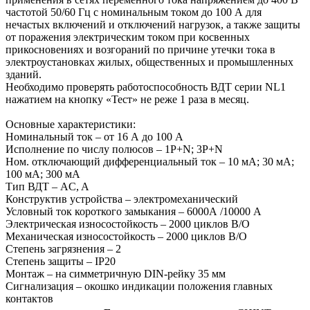
частотой 50/60 Гц с номинальным током до 100 А для
нечастых включений и отключений нагрузок, а также защиты
от поражения электрическим током при косвенных
прикосновениях и возгораний по причине утечки тока в
электроустановках жилых, общественных и промышленных
зданий.
Необходимо проверять работоспособность ВДТ серии NL1
нажатием на кнопку «Тест» не реже 1 раза в месяц.
Основные характеристики:
Номинальный ток – от 16 А до 100 А
Исполнение по числу полюсов – 1P+N; 3P+N
Ном. отключающий дифференциальный ток – 10 мA; 30 мA;
100 мA; 300 мA
Тип ВДТ – AC, A
Конструктив устройства – электромеханический
Условный ток короткого замыкания – 6000А /10000 А
Электрическая износостойкость – 2000 циклов В/О
Механическая износостойкость – 2000 циклов В/О
Степень загрязнения – 2
Степень защиты – IP20
Монтаж – на симметричную DIN-рейку 35 мм
Сигнализация – окошко индикации положения главных
контактов