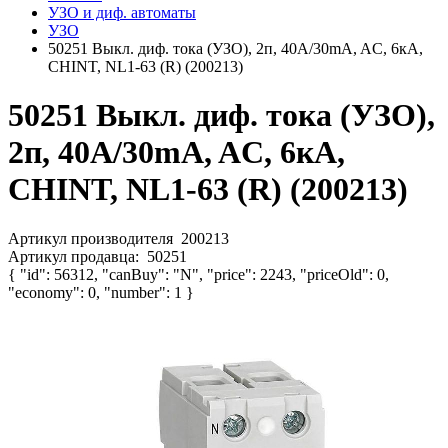
УЗО и диф. автоматы
УЗО
50251 Выкл. диф. тока (УЗО), 2п, 40А/30mA, AC, 6кА,
CHINT, NL1-63 (R) (200213)
50251 Выкл. диф. тока (УЗО),
2п, 40А/30mA, AC, 6кА,
CHINT, NL1-63 (R) (200213)
Артикул производителя
200213
Артикул продавца:
50251
{ "id": 56312, "canBuy": "N", "price": 2243, "priceOld": 0,
"economy": 0, "number": 1 }