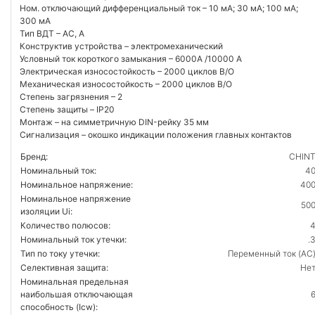
Ном. отключающий дифференциальный ток – 10 мA; 30 мA; 100 мA;
300 мA
Тип ВДТ – AC, A
Конструктив устройства – электромеханический
Условный ток короткого замыкания – 6000А /10000 А
Электрическая износостойкость – 2000 циклов В/О
Механическая износостойкость – 2000 циклов В/О
Степень загрязнения – 2
Степень защиты – IP20
Монтаж – на симметричную DIN-рейку 35 мм
Сигнализация – окошко индикации положения главных контактов
Бренд:
CHIN
Номинальный ток:
4
Номинальное напряжение:
40
Номинальное напряжение
50
изоляции Ui:
Количество полюсов:
Номинальный ток утечки:
.
Тип по току утечки:
Переменный ток (AC
Селективная защита:
Не
Номинальная предельная
наибольшая отключающая
способность (Icw):