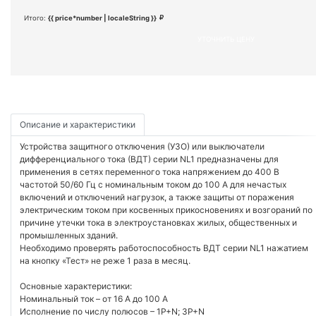
Итого:
{{ price*number | localeString }}
УТОЧНИТЬ ЦЕНУ
Описание и характеристики
Устройства защитного отключения (УЗО) или выключатели
дифференциального тока (ВДТ) серии NL1 предназначены для
применения в сетях переменного тока напряжением до 400 В
частотой 50/60 Гц с номинальным током до 100 А для нечастых
включений и отключений нагрузок, а также защиты от поражения
электрическим током при косвенных прикосновениях и возгораний по
причине утечки тока в электроустановках жилых, общественных и
промышленных зданий.
Необходимо проверять работоспособность ВДТ серии NL1 нажатием
на кнопку «Тест» не реже 1 раза в месяц.
Основные характеристики:
Номинальный ток – от 16 А до 100 А
Исполнение по числу полюсов – 1P+N; 3P+N