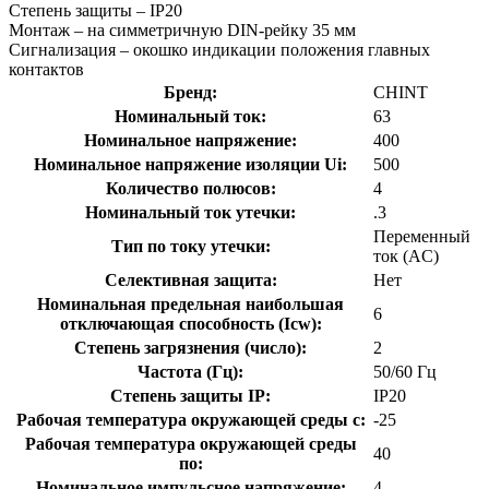
Степень защиты – IP20
Монтаж – на симметричную DIN-рейку 35 мм
Сигнализация – окошко индикации положения главных
контактов
Бренд:
CHINT
Номинальный ток:
63
Номинальное напряжение:
400
Номинальное напряжение изоляции Ui:
500
Количество полюсов:
4
Номинальный ток утечки:
.3
Переменный
Тип по току утечки:
ток (AC)
Селективная защита:
Нет
Номинальная предельная наибольшая
6
отключающая способность (Icw):
Степень загрязнения (число):
2
Частота (Гц):
50/60 Гц
Степень защиты IP:
IP20
Рабочая температура окружающей среды с:
-25
Рабочая температура окружающей среды
40
по:
Номинальное импульсное напряжение:
4