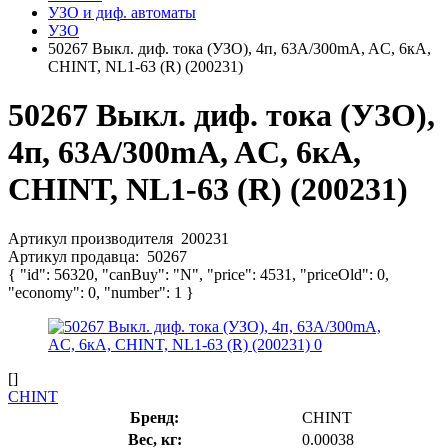
УЗО и диф. автоматы
УЗО
50267 Выкл. диф. тока (УЗО), 4п, 63А/300mA, AC, 6кА,
CHINT, NL1-63 (R) (200231)
50267 Выкл. диф. тока (УЗО),
4п, 63А/300mA, AC, 6кА,
CHINT, NL1-63 (R) (200231)
Артикул производителя
200231
Артикул продавца:
50267
{ "id": 56320, "canBuy": "N", "price": 4531, "priceOld": 0,
"economy": 0, "number": 1 }
[]
CHINT
Бренд:
CHINT
Вес, кг:
0.00038