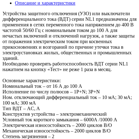
Описание и характеристики
Устройства защитного отключения (УЗО) или выключатели
дифференциального тока (ВДТ) серии NL1 предназначены для
применения в сетях переменного тока напряжением до 400 В
частотой 50/60 Гц с номинальным током до 100 А для
нечастых включений и отключений нагрузок, а также защиты
от поражения электрическим током при косвенных
прикосновениях и возгораний по причине утечки тока в
электроустановках жилых, общественных и промышленных
зданий.
Необходимо проверять работоспособность ВДТ серии NL1
нажатием на кнопку «Тест» не реже 1 раза в месяц.
Основные характеристики:
Номинальный ток – от 16 А до 100 А
Исполнение по числу полюсов – 1P+N; 3P+N
Ном. отключающий дифференциальный ток – 10 мA; 30 мA;
100 мA; 300 мA
Тип ВДТ – AC, A
Конструктив устройства – электромеханический
Условный ток короткого замыкания – 6000А /10000 А
Электрическая износостойкость – 2000 циклов В/О
Механическая износостойкость – 2000 циклов В/О
Степень загрязнения – 2