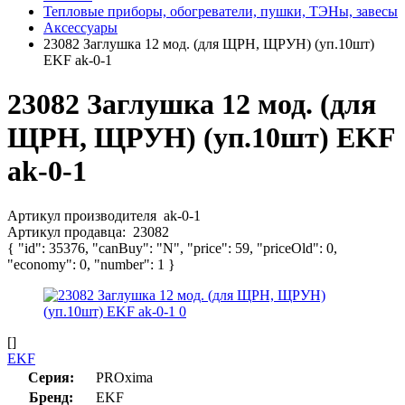
Тепловые приборы, обогреватели, пушки, ТЭНы, завесы
Аксессуары
23082 Заглушка 12 мод. (для ЩРН, ЩРУН) (уп.10шт)
EKF ak-0-1
23082 Заглушка 12 мод. (для
ЩРН, ЩРУН) (уп.10шт) EKF
ak-0-1
Артикул производителя
ak-0-1
Артикул продавца:
23082
{ "id": 35376, "canBuy": "N", "price": 59, "priceOld": 0,
"economy": 0, "number": 1 }
[]
EKF
Серия:
PROxima
Бренд:
EKF