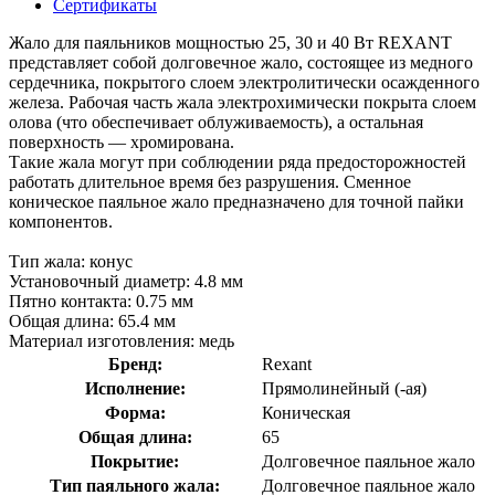
Сертификаты
Жало для паяльников мощностью 25, 30 и 40 Вт REXANT
представляет собой долговечное жало, состоящее из медного
сердечника, покрытого слоем электролитически осажденного
железа. Рабочая часть жала электрохимически покрыта слоем
олова (что обеспечивает облуживаемость), а остальная
поверхность — хромирована.
Такие жала могут при соблюдении ряда предосторожностей
работать длительное время без разрушения. Сменное
коническое паяльное жало предназначено для точной пайки
компонентов.
Тип жала: конус
Установочный диаметр: 4.8 мм
Пятно контакта: 0.75 мм
Общая длина: 65.4 мм
Материал изготовления: медь
Бренд:
Rexant
Исполнение:
Прямолинейный (-ая)
Форма:
Коническая
Общая длина:
65
Покрытие:
Долговечное паяльное жало
Тип паяльного жала:
Долговечное паяльное жало