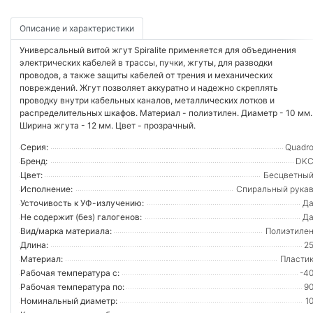
Описание и характеристики
Универсальный витой жгут Spiralite применяется для объединения
электрических кабелей в трассы, пучки, жгуты, для разводки
проводов, а также защиты кабелей от трения и механических
повреждений. Жгут позволяет аккуратно и надежно скреплять
проводку внутри кабельных каналов, металлических лотков и
распределительных шкафов. Материал - полиэтилен. Диаметр - 10 мм.
Ширина жгута - 12 мм. Цвет - прозрачный.
Серия:
Quadr
Бренд:
DK
Цвет:
Бесцветны
Исполнение:
Спиральный рука
Усточивость к УФ-излучению:
Д
Не содержит (без) галогенов:
Д
Вид/марка материала:
Полиэтиле
Длина:
2
Материал:
Пласти
Рабочая температура с:
-4
Рабочая температура по:
9
Номинальный диаметр:
1