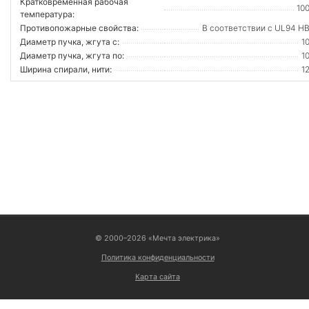
Кратковременная рабочая
10
температура:
Противопожарные свойства:
В соответствии с UL94 H
Диаметр пучка, жгута с:
1
Диаметр пучка, жгута по:
1
Ширина спирали, нити:
1
ВОЙТИ
© 2000–2026 «Мечта электрика»
Политика конфиденциальности
Карта сайта