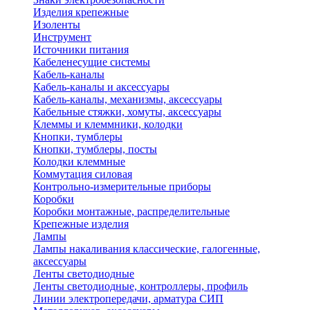
Изделия крепежные
Изоленты
Инструмент
Источники питания
Кабеленесущие системы
Кабель-каналы
Кабель-каналы и аксессуары
Кабель-каналы, механизмы, аксессуары
Кабельные стяжки, хомуты, аксессуары
Клеммы и клеммники, колодки
Кнопки, тумблеры
Кнопки, тумблеры, посты
Колодки клеммные
Коммутация силовая
Контрольно-измерительные приборы
Коробки
Коробки монтажные, распределительные
Крепежные изделия
Лампы
Лампы накаливания классические, галогенные,
аксессуары
Ленты светодиодные
Ленты светодиодные, контроллеры, профиль
Линии электропередачи, арматура СИП