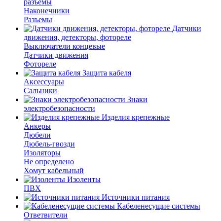
разъемы
Наконечники
Разъемы
Датчики
движения, детекторы, фотореле
Выключатели концевые
Датчики движения
Фотореле
Защита кабеля
Аксессуары
Сальники
Знаки
электробезопасности
Изделия крепежные
Анкеры
Дюбели
Дюбель-гвозди
Изоляторы
Не определено
Хомут кабельный
Изоленты
ПВХ
Источники питания
Кабеленесущие системы
Ответвители