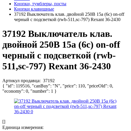
Кнопки, тумблеры, посты
Кнопки клавишные
37192 Выключатель клав. двойной 250В 15а (6с) on-off
черный с подсветкой (rwb-511,sc-797) Rexant 36-2430
37192 Выключатель клав.
двойной 250В 15а (6с) on-off
черный с подсветкой (rwb-
511,sc-797) Rexant 36-2430
Артикул продавца:
37192
{ "id": 119516, "canBuy": "N", "price": 110, "priceOld": 0,
"economy": 0, "number": 1 }
[]
Единица измерения: