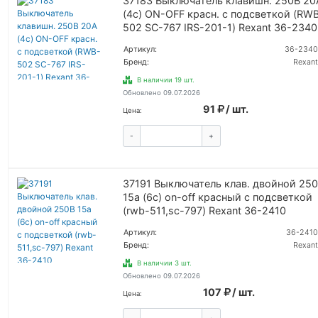
37183 Выключатель клавишн. 250В 20
(4с) ON-OFF красн. с подсветкой (RW
502 SC-767 IRS-201-1) Rexant 36-2340
Артикул:
36-2340
Бренд:
Rexant
В наличии 19 шт.
Обновлено 09.07.2026
91
/ шт.
Цена:
-
+
КУПИТЬ
37191 Выключатель клав. двойной 25
15а (6с) on-off красный с подсветкой
(rwb-511,sc-797) Rexant 36-2410
Артикул:
36-2410
Бренд:
Rexant
В наличии 3 шт.
Обновлено 09.07.2026
107
/ шт.
Цена: