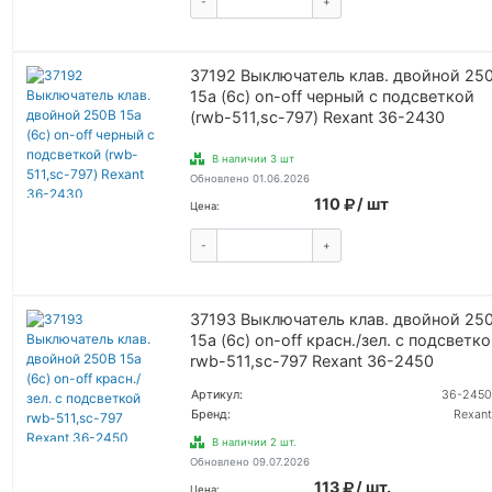
-
+
КУПИТЬ
37192 Выключатель клав. двойной 25
15а (6с) on-off черный с подсветкой
(rwb-511,sc-797) Rexant 36-2430
В наличии 3 шт
Обновлено 01.06.2026
110
/ шт
Цена:
-
+
КУПИТЬ
37193 Выключатель клав. двойной 25
15а (6с) on-off красн./зел. с подсветк
rwb-511,sc-797 Rexant 36-2450
Артикул:
36-2450
Бренд:
Rexant
В наличии 2 шт.
Обновлено 09.07.2026
113
/ шт.
Цена: