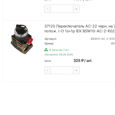
-
+
КУПИТЬ
37120 Переключатель AC-22 черн. на 
полож. I-O 1з+1р IEK BSW10-AC-2-K02
Артикул:
BSW10-AC-2-K02
Бренд:
IEK
В наличии 7 шт.
Обновлено 09.06.2026
325
/ шт.
Цена:
-
+
КУПИТЬ
ВОЙТИ