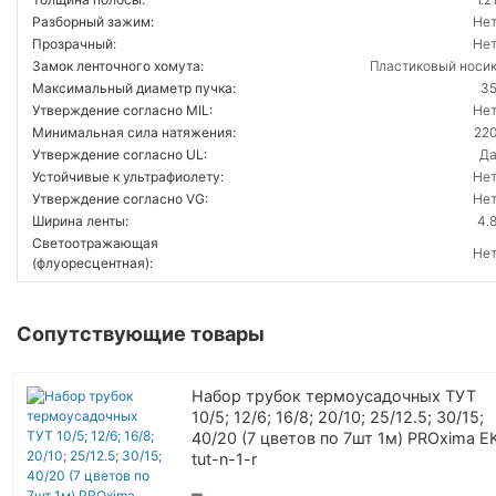
Разборный зажим:
Не
Прозрачный:
Не
Замок ленточного хомута:
Пластиковый носи
Максимальный диаметр пучка:
3
Утверждение согласно MIL:
Не
Минимальная сила натяжения:
22
Утверждение согласно UL:
Д
Устойчивые к ультрафиолету:
Не
Утверждение согласно VG:
Не
Ширина ленты:
4.
Светоотражающая
Не
(флуоресцентная):
Сопутствующие товары
Набор трубок термоусадочных ТУТ
10/5; 12/6; 16/8; 20/10; 25/12.5; 30/15;
40/20 (7 цветов по 7шт 1м) PROxima E
tut-n-1-r