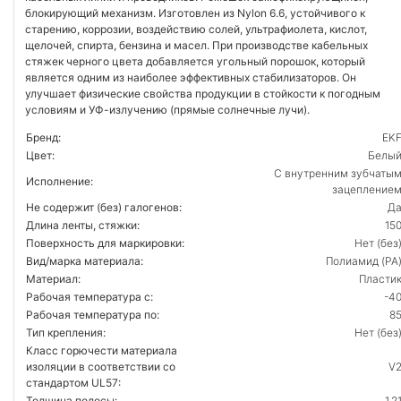
блокирующий механизм. Изготовлен из Nylon 6.6, устойчивого к
старению, коррозии, воздействию солей, ультрафиолета, кислот,
щелочей, спирта, бензина и масел. При производстве кабельных
стяжек черного цвета добавляется угольный порошок, который
является одним из наиболее эффективных стабилизаторов. Он
улучшает физические свойства продукции в стойкости к погодным
условиям и УФ-излучению (прямые солнечные лучи).
Бренд:
EK
Цвет:
Белы
С внутренним зубчаты
Исполнение:
зацепление
Не содержит (без) галогенов:
Д
Длина ленты, стяжки:
15
Поверхность для маркировки:
Нет (без
Вид/марка материала:
Полиамид (PA
Материал:
Пласти
Рабочая температура с:
-4
Рабочая температура по:
8
Тип крепления:
Нет (без
Класс горючести материала
изоляции в соответствии со
V
стандартом UL57:
Толщина полосы:
1.2