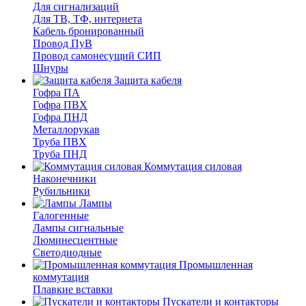
Для сигнализаций
Для ТВ, ТФ, интернета
Кабель бронированный
Провод ПуВ
Провод самонесущий СИП
Шнуры
Защита кабеля
Гофра ПА
Гофра ПВХ
Гофра ПНД
Металлорукав
Труба ПВХ
Труба ПНД
Коммутация силовая
Наконечники
Рубильники
Лампы
Галогенные
Лампы сигнальные
Люминесцентные
Светодиодные
Промышленная
коммутация
Плавкие вставки
Пускатели и контакторы