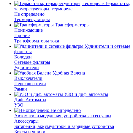
Термостаты,
терморегуляторы, термореле
Не определено
Терморегуляторы
Трансформаторы
Понижающие
Прочие
Трансформаторы тока
Удлинители и сетевые
фильтры
Колодки
Сетевые фильтры
Удлинители
Удобная Валена
Выключатели
Переключатели
Рамки
УЗО и диф. автоматы
Диф. Автоматы
УЗО
Не определено
Автоматика модульная, устройства, аксессуары
Аксессуары
Батарейки, аккумуляторы и зарядные устройства
Боксы и ящики