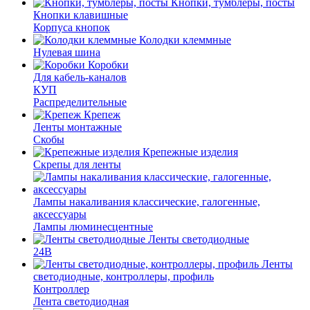
Кнопки, тумблеры, посты
Кнопки клавишные
Корпуса кнопок
Колодки клеммные
Нулевая шина
Коробки
Для кабель-каналов
КУП
Распределительные
Крепеж
Ленты монтажные
Скобы
Крепежные изделия
Скрепы для ленты
Лампы накаливания классические, галогенные,
аксессуары
Лампы люминесцентные
Ленты светодиодные
24В
Ленты
светодиодные, контроллеры, профиль
Контроллер
Лента светодиодная