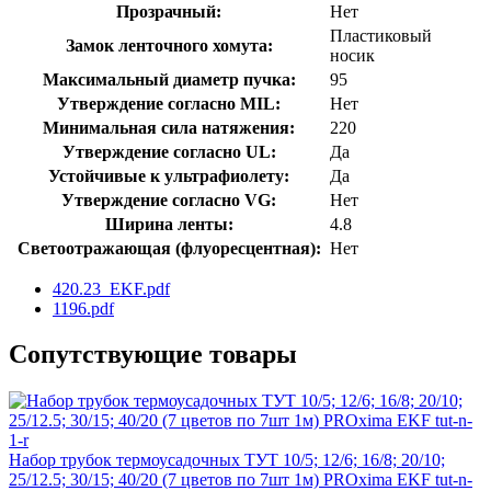
Прозрачный:
Нет
Пластиковый
Замок ленточного хомута:
носик
Максимальный диаметр пучка:
95
Утверждение согласно MIL:
Нет
Минимальная сила натяжения:
220
Утверждение согласно UL:
Да
Устойчивые к ультрафиолету:
Да
Утверждение согласно VG:
Нет
Ширина ленты:
4.8
Светоотражающая (флуоресцентная):
Нет
420.23_EKF.pdf
1196.pdf
Сопутствующие товары
Набор трубок термоусадочных ТУТ 10/5; 12/6; 16/8; 20/10;
25/12.5; 30/15; 40/20 (7 цветов по 7шт 1м) PROxima EKF tut-n-