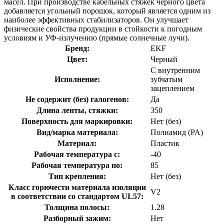
масел. При производстве кабельных стяжек черного цвета
добавляется угольный порошок, который является одним из
наиболее эффективных стабилизаторов. Он улучшает
физические свойства продукции в стойкости к погодным
условиям и УФ-излучению (прямые солнечные лучи).
Бренд:
EKF
Цвет:
Черный
С внутренним
Исполнение:
зубчатым
зацеплением
Не содержит (без) галогенов:
Да
Длина ленты, стяжки:
350
Поверхность для маркировки:
Нет (без)
Вид/марка материала:
Полиамид (PA)
Материал:
Пластик
Рабочая температура с:
-40
Рабочая температура по:
85
Тип крепления:
Нет (без)
Класс горючести материала изоляции
V2
в соответствии со стандартом UL57:
Толщина полосы:
1.28
Разборный зажим:
Нет