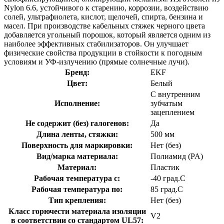
Nylon 6.6, устойчивого к старению, коррозии, воздействию
солей, ультрафиолета, кислот, щелочей, спирта, бензина и
масел. При производстве кабельных стяжек черного цвета
добавляется угольный порошок, который является одним из
наиболее эффективных стабилизаторов. Он улучшает
физические свойства продукции в стойкости к погодным
условиям и УФ-излучению (прямые солнечные лучи).
Бренд:
EKF
Цвет:
Белый
С внутренним
Исполнение:
зубчатым
зацеплением
Не содержит (без) галогенов:
Да
Длина ленты, стяжки:
500 мм
Поверхность для маркировки:
Нет (без)
Вид/марка материала:
Полиамид (PA)
Материал:
Пластик
Рабочая температура с:
-40 град.C
Рабочая температура по:
85 град.C
Тип крепления:
Нет (без)
Класс горючести материала изоляции
V2
в соответствии со стандартом UL57: