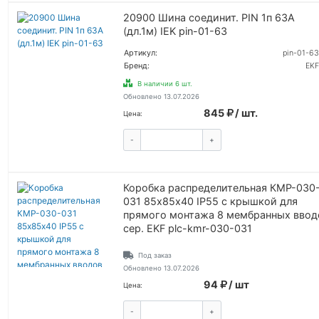
20900 Шина соединит. PIN 1п 63А
(дл.1м) IEK pin-01-63
Артикул:
pin-01-63
Бренд:
EKF
В наличии 6 шт.
Обновлено 13.07.2026
845
/ шт.
Цена:
-
+
КУПИТЬ
Коробка распределительная КМР-030
031 85х85х40 IP55 с крышкой для
прямого монтажа 8 мембранных ввод
сер. EKF plc-kmr-030-031
Под заказ
Обновлено 13.07.2026
94
/ шт
Цена:
-
+
КУПИТЬ