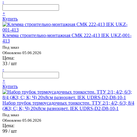
-
+
Купить
Клемма строительно-монтажная СМК 222-413 IEK UKZ-001-
413
Под заказ
Обновлено 05.06.2026
Цена:
33
/ шт
-
+
Купить
Набор трубок термоусадочных тонкостен. ТТУ 2/1; 4/2; 6/3; 8/4
(ЖЗ; С; К; Ч) 20х8см разноцвет. IEK UDRS-D2-D8-10-1
Под заказ
Обновлено 05.06.2026
Цена:
99
/ шт
-