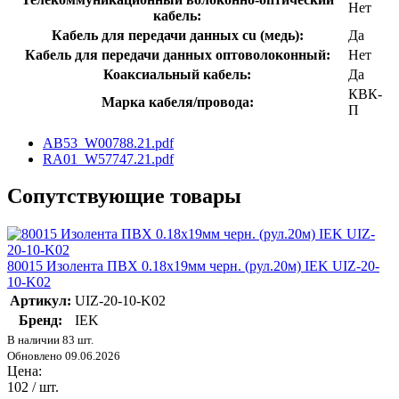
Нет
кабель:
Кабель для передачи данных cu (медь):
Да
Кабель для передачи данных оптоволоконный:
Нет
Коаксиальный кабель:
Да
КВК-
Марка кабеля/провода:
П
AB53_W00788.21.pdf
RA01_W57747.21.pdf
Сопутствующие товары
80015 Изолента ПВХ 0.18х19мм черн. (рул.20м) IEK UIZ-20-
10-K02
Артикул:
UIZ-20-10-K02
Бренд:
IEK
В наличии 83 шт.
Обновлено 09.06.2026
Цена:
102
/ шт.