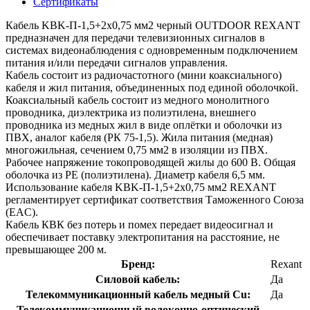
Сертификаты
Кабель KBK-П-1,5+2x0,75 мм2 черный OUTDOOR REXANT
предназначен для передачи телевизионных сигналов в
системах видеонаблюдения с одновременным подключением
питания и/или передачи сигналов управления.
Кабель состоит из радиочастотного (мини коаксиального)
кабеля и жил питания, объединенных под единой оболочкой.
Коаксиальный кабель состоит из медного монолитного
проводника, диэлектрика из полиэтилена, внешнего
проводника из медных жил в виде оплётки и оболочки из
ПВХ, аналог кабеля (РК 75-1,5). Жила питания (медная)
многожильная, сечением 0,75 мм2 в изоляции из ПВХ.
Рабочее напряжение токопроводящей жилы до 600 В. Общая
оболочка из PE (полиэтилена). Диаметр кабеля 6,5 мм.
Использование кабеля KBK-П-1,5+2x0,75 мм2 REXANT
регламентирует сертификат соответствия Таможенного Союза
(EAC).
Кабель КВК без потерь и помех передает видеосигнал и
обеспечивает поставку электропитания на расстояние, не
превышающее 200 м.
Бренд:
Rexant
Силовой кабель:
Да
Телекоммуникационный кабель медный Cu:
Да
Телекоммуникационный волоконно-оптический