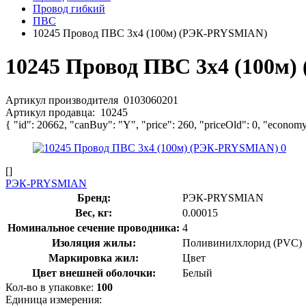
Провод гибкий
ПВС
10245 Провод ПВС 3х4 (100м) (РЭК-PRYSMIAN)
10245 Провод ПВС 3х4 (100м
Артикул производителя
0103060201
Артикул продавца:
10245
{ "id": 20662, "canBuy": "Y", "price": 260, "priceOld": 0, "economy
[]
РЭК-PRYSMIAN
Бренд:
РЭК-PRYSMIAN
Вес, кг:
0.00015
Номинальное сечение проводника:
4
Изоляция жилы:
Поливинилхлорид (PVC)
Маркировка жил:
Цвет
Цвет внешней оболочки:
Белый
Кол-во в упаковке:
100
Единица измерения: