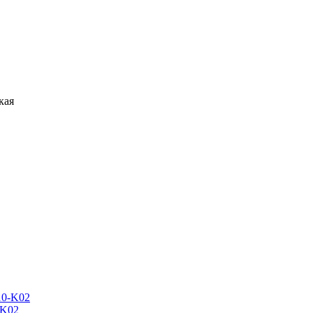
кая
-K02