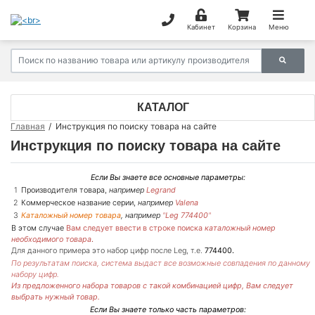
Кабинет
Корзина
Меню
КАТАЛОГ
Главная
Инструкция по поиску товара на сайте
Инструкция по поиску товара на сайте
Если Вы знаете все основные параметры:
1
Производителя товара,
например
Legrand
2
Коммерческое название серии,
например
Valena
3
Каталожный номер товара
,
например
"
Leg 774400
"
В этом случае
Вам следует ввести в строке поиска
каталожный номер
необходимого товара
.
Для данного примера это набор цифр после Leg, т.е.
774400
.
По результатам поиска, система выдаст все возможные совпадения по данному
набору цифр.
Из предложенного набора товаров с такой комбинацией цифр, Вам следует
выбрать нужный товар.
Если Вы знаете только часть параметров: