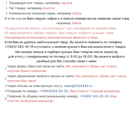
1
Производителя товара, например
Legrand
2
Тип товара, например
розетка
3
Коммерческое название серии, например
Valena
В этом случае
Вам следует набрать в поиске коммерческое название серии това
например
Valena
По результатам поиска, система выдаст все совпадения по данной серии.
Из предложенного набора товаров, Вам следует выбрать нужный товар.
Рекомендуем использовать дополнительные фильтры отбора.
Если Вам не удалось найти нужный товар, Вы можете позвонить по телефону
+7(903) 583-19-19 и уточнить о наличии нужного Вам или аналогичного товара.
Мы можем помочь в подборе нужных Вам товаров или их аналогов
,
для этого,
с понедельника по пятницу (с 9.00 до 18.00), Вы можете выбрать
удобные для Вас способы связи с нами:
Через форму обратной связи на сайте.
Мы свяжемся с Вами, как только
1
получим Ваше сообщение.
Через оформление пробного заказа на сайте.
Мы свяжемся с Вами, как только
2
получим Ваш заказ.
3
Через письмо на электронную почту:
sales@1434343.ru
4
Позвонив по номеру:
+7(903)583-50-50
, Вам ответит
старший менеджер.
Позвонив по общему многоканальному номеру:
+7(495) 143-43-43
,
Вам
6
ответит
свободный менеджер.