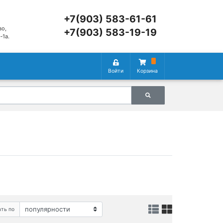
+7(903) 583-61-61
во,
+7(903) 583-19-19
‑1а.
Войти
Корзина
ть по