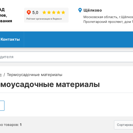
АД
Щёлково
лов,
Московская область, г.Щёлко
ования
Пролетарский проспект, дом 1
Контакты
я
Термоусадочные материалы
рмоусадочные материалы
ы
во товаров:
1
Сортирова