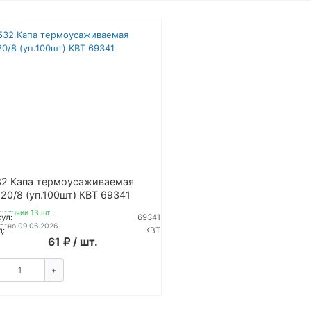
32 Капа термоусаживаемая
20/8 (уп.100шт) КВТ 69341
наличии 13 шт.
ул:
69341
лено 09.06.2026
д:
КВТ
61
/ шт.
+
КУПИТЬ