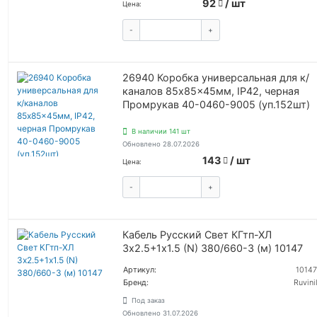
92
/ шт
Цена:
-
+
КУПИТЬ
26940 Коробка универсальная для к/
каналов 85x85x45мм, IP42, черная
Промрукав 40-0460-9005 (уп.152шт)
В наличии 141 шт
Обновлено 28.07.2026
143
/ шт
Цена:
-
+
КУПИТЬ
Кабель Русский Свет КГтп-ХЛ
3х2.5+1х1.5 (N) 380/660-3 (м) 10147
Артикул:
10147
Бренд:
Ruvinil
Под заказ
Обновлено 31.07.2026