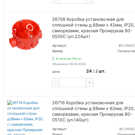
26708 Коробка установочная для
сплошной стены д.68мм x 42мм, IP20,
саморезами, красная Промрукав 80-
0500С (уп.224шт)
Артикул:
80-0500С
Бренд:
Промрукав
В наличии 144 шт.
Обновлено 09.06.2026
24
/ шт.
Цена:
-
+
КУПИТЬ
26716 Коробка установочная для
сплошной стены д.68мм х 62мм, IP20,
саморезами, красная Промрукав 80-
0510С (уп.140шт)
Артикул:
80-0510С
Бренд:
Промрукав