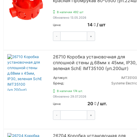
красная Промрукав 80-0500 (уп.224ш
В наличии 492 шт
Обновлено 13.05.2026
14
/ шт
Цена:
-
+
КУПИТЬ
26710 Коробка установочная для
сплошной стены д.68мм х 45мм, IP30,
зеленая SchE IMT35100 (уп.200шт)
Артикул:
IMT35100
Бренд:
Systeme Electric
В наличии 174 шт.
Обновлено 29.07.2026
20
/ шт.
Цена:
-
+
КУПИТЬ
26704 Коробка установочная для