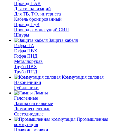
Провод ПАВ
Для сигнализаций
Для ТВ, ТФ, интернета
Кабель бронированный
Провод ПуВ
Провод самонесущий СИП
Шнуры
Защита кабеля
Гофра ПА
Гофра ПВХ
Гофра ПНД
Металлорукав
Труба ПВХ
Труба ПНД
Коммутация силовая
Наконечники
Рубильники
Лампы
Галогенные
Лампы сигнальные
Люминесцентные
Светодиодные
Промышленная
коммутация
Плавкие вставки