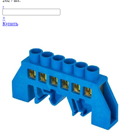
262
/ шт.
-
+
Купить