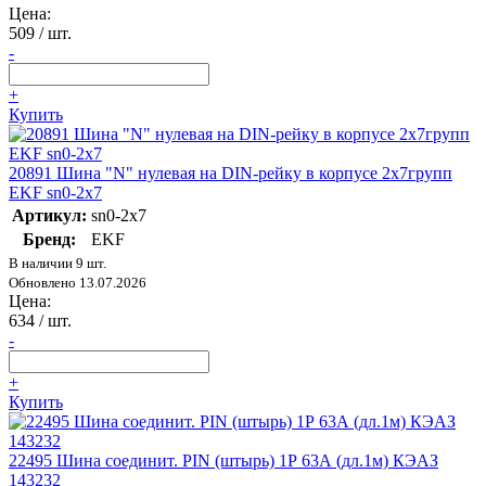
Цена:
509
/ шт.
-
+
Купить
20891 Шина "N" нулевая на DIN-рейку в корпусе 2х7групп
EKF sn0-2х7
Артикул:
sn0-2x7
Бренд:
EKF
В наличии 9 шт.
Обновлено 13.07.2026
Цена:
634
/ шт.
-
+
Купить
22495 Шина соединит. PIN (штырь) 1Р 63А (дл.1м) КЭАЗ
143232