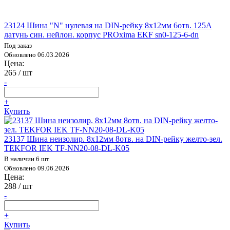
23124 Шина "N" нулевая на DIN-рейку 8х12мм 6отв. 125А
латунь син. нейлон. корпус PROxima EKF sn0-125-6-dn
Под заказ
Обновлено 06.03.2026
Цена:
265
/ шт
-
+
Купить
23137 Шина неизолир. 8х12мм 8отв. на DIN-рейку желто-зел.
TEKFOR IEK TF-NN20-08-DL-K05
В наличии 6 шт
Обновлено 09.06.2026
Цена:
288
/ шт
-
+
Купить