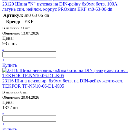
23120 Шина "N" нулевая на DIN-рейку 6х9мм 6отв. 100А
латунь син. нейлон. корпус PROxima EKF sn0-63-06-dn
Артикул:
sn0-63-06-dn
Бренд:
EKF
В наличии 21 шт.
Обновлено 13.07.2026
Цена:
93
/ шт.
-
+
Купить
23116 Шина неизолир. 6х9мм 6отв. на DIN-рейку желто-зел.
TEKFOR TF-NN10-06-DL-K05
В наличии 6 шт
Обновлено 29.04.2026
Цена:
137
/ шт
-
+
Купить