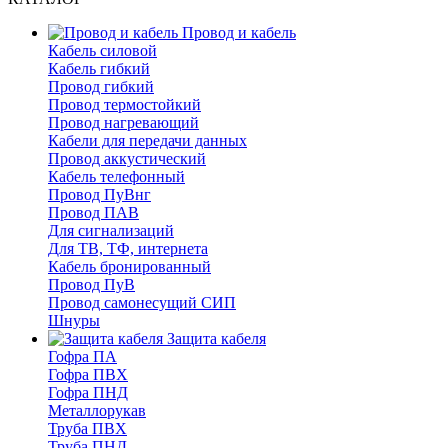
Провод и кабель
Кабель силовой
Кабель гибкий
Провод гибкий
Провод термостойкий
Провод нагревающий
Кабели для передачи данных
Провод аккустический
Кабель телефонный
Провод ПуВнг
Провод ПАВ
Для сигнализаций
Для ТВ, ТФ, интернета
Кабель бронированный
Провод ПуВ
Провод самонесущий СИП
Шнуры
Защита кабеля
Гофра ПА
Гофра ПВХ
Гофра ПНД
Металлорукав
Труба ПВХ
Труба ПНД