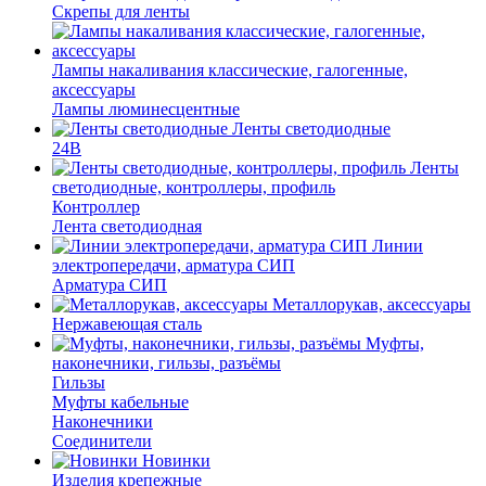
Скрепы для ленты
Лампы накаливания классические, галогенные,
аксессуары
Лампы люминесцентные
Ленты светодиодные
24В
Ленты
светодиодные, контроллеры, профиль
Контроллер
Лента светодиодная
Линии
электропередачи, арматура СИП
Арматура СИП
Металлорукав, аксессуары
Нержавеющая сталь
Муфты,
наконечники, гильзы, разъёмы
Гильзы
Муфты кабельные
Наконечники
Соединители
Новинки
Изделия крепежные