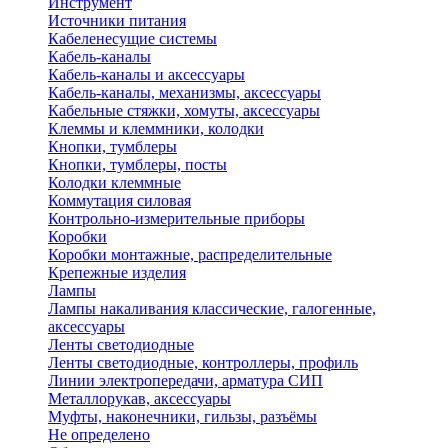
Инструмент
Источники питания
Кабеленесущие системы
Кабель-каналы
Кабель-каналы и аксессуары
Кабель-каналы, механизмы, аксессуары
Кабельные стяжки, хомуты, аксессуары
Клеммы и клеммники, колодки
Кнопки, тумблеры
Кнопки, тумблеры, посты
Колодки клеммные
Коммутация силовая
Контрольно-измерительные приборы
Коробки
Коробки монтажные, распределительные
Крепежные изделия
Лампы
Лампы накаливания классические, галогенные,
аксессуары
Ленты светодиодные
Ленты светодиодные, контроллеры, профиль
Линии электропередачи, арматура СИП
Металлорукав, аксессуары
Муфты, наконечники, гильзы, разъёмы
Не определено