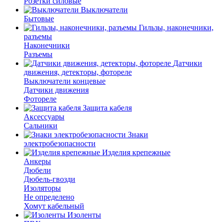
Розетки силовые
Выключатели
Бытовые
Гильзы, наконечники,
разъемы
Наконечники
Разъемы
Датчики
движения, детекторы, фотореле
Выключатели концевые
Датчики движения
Фотореле
Защита кабеля
Аксессуары
Сальники
Знаки
электробезопасности
Изделия крепежные
Анкеры
Дюбели
Дюбель-гвозди
Изоляторы
Не определено
Хомут кабельный
Изоленты