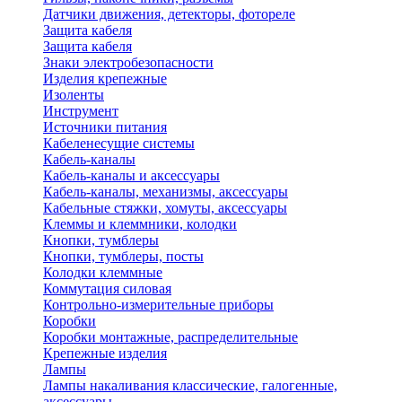
Датчики движения, детекторы, фотореле
Защита кабеля
Защита кабеля
Знаки электробезопасности
Изделия крепежные
Изоленты
Инструмент
Источники питания
Кабеленесущие системы
Кабель-каналы
Кабель-каналы и аксессуары
Кабель-каналы, механизмы, аксессуары
Кабельные стяжки, хомуты, аксессуары
Клеммы и клеммники, колодки
Кнопки, тумблеры
Кнопки, тумблеры, посты
Колодки клеммные
Коммутация силовая
Контрольно-измерительные приборы
Коробки
Коробки монтажные, распределительные
Крепежные изделия
Лампы
Лампы накаливания классические, галогенные,
аксессуары