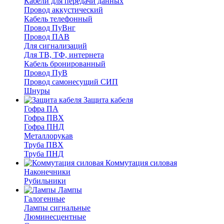
Кабели для передачи данных
Провод аккустический
Кабель телефонный
Провод ПуВнг
Провод ПАВ
Для сигнализаций
Для ТВ, ТФ, интернета
Кабель бронированный
Провод ПуВ
Провод самонесущий СИП
Шнуры
Защита кабеля
Гофра ПА
Гофра ПВХ
Гофра ПНД
Металлорукав
Труба ПВХ
Труба ПНД
Коммутация силовая
Наконечники
Рубильники
Лампы
Галогенные
Лампы сигнальные
Люминесцентные