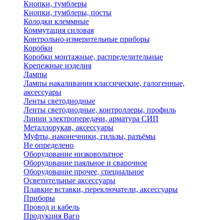
Кнопки, тумблеры
Кнопки, тумблеры, посты
Колодки клеммные
Коммутация силовая
Контрольно-измерительные приборы
Коробки
Коробки монтажные, распределительные
Крепежные изделия
Лампы
Лампы накаливания классические, галогенные,
аксессуары
Ленты светодиодные
Ленты светодиодные, контроллеры, профиль
Линии электропередачи, арматура СИП
Металлорукав, аксессуары
Муфты, наконечники, гильзы, разъёмы
Не определено
Оборудование низковольтное
Оборудование паяльное и сварочное
Оборудование прочее, специальное
Осветительные аксессуары
Плавкие вставки, переключатели, аксессуары
Приборы
Провод и кабель
Продукция Ваго