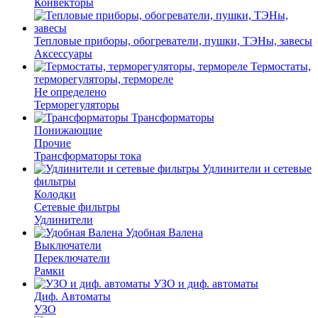
Конвекторы
Тепловые приборы, обогреватели, пушки, ТЭНы, завесы
Аксессуары
Термостаты,
терморегуляторы, термореле
Не определено
Терморегуляторы
Трансформаторы
Понижающие
Прочие
Трансформаторы тока
Удлинители и сетевые
фильтры
Колодки
Сетевые фильтры
Удлинители
Удобная Валена
Выключатели
Переключатели
Рамки
УЗО и диф. автоматы
Диф. Автоматы
УЗО