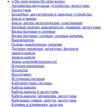
Не определено
Автоматика модульная, устройства, аксессуары
Аксессуары
Батарейки, аккумуляторы и зарядные устройства
Боксы и ящики
Боксы, щитки металлические, пластиковые
Бытовые розетки, выключатели, диммеры, аксессуары
Вилки бытовые и силовые
Вилки бытовые, садовые, силовые разъемы
Выключатели
Гильзы, наконечники, разъемы
Датчики движения, детекторы, фотореле
Защита кабеля
Защита кабеля
Знаки электробезопасности
Изделия крепежные
Изоленты
Инструмент
Источники питания
Кабеленесущие системы
Кабель-каналы
Кабель-каналы и аксессуары
Кабель-каналы, механизмы, аксессуары
Кабельные стяжки, хомуты, аксессуары
Клеммы и клеммники, колодки