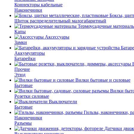
Коннекторы кабельные
Наконечники
Боксы, щит
Щиток распределительный малогабаритный
Термоусадочные материал
Капы
Аксессуары
Замки
Батар
Аккумуляторы
Батарейки
Прочие
Этюд
Вилки бытовые и силовые
Бытовые
Вилки быто
Розетки силовые
Выключатели
Бытовые
Гильзы, наконечники, р
Наконечники
Разъемы
Датчики движе
Выключатели концевые