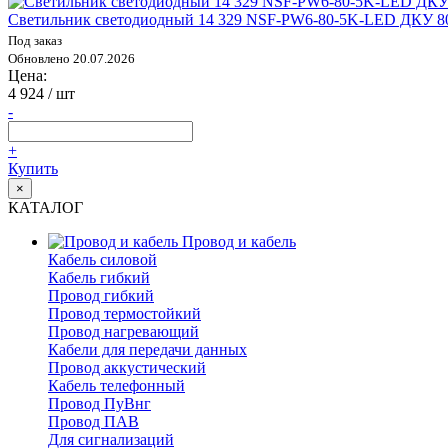
Светильник светодиодный 14 329 NSF-PW6-80-5K-LED ДКУ 80В
Под заказ
Обновлено 20.07.2026
Цена:
4 924
/ шт
-
+
Купить
×
КАТАЛОГ
Провод и кабель
Кабель силовой
Кабель гибкий
Провод гибкий
Провод термостойкий
Провод нагревающий
Кабели для передачи данных
Провод аккустический
Кабель телефонный
Провод ПуВнг
Провод ПАВ
Для сигнализаций