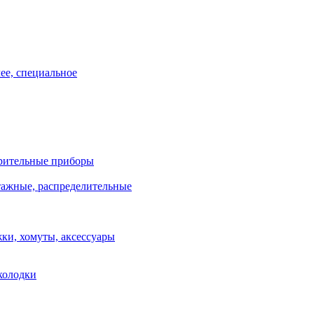
ее, специальное
рительные приборы
ажные, распределительные
ки, хомуты, аксессуары
колодки