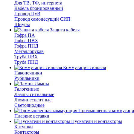
Для ТВ, ТФ, интернета
Кабель бронированный
Провод ПуВ
Провод самонесущий СИП
Шнуры
Защита кабеля
Гофра ПА
Гофра ПВХ
Гофра ПНД
Металлорукав
Труба ПВХ
Труба ПНД
Коммутация силовая
Наконечники
Рубильники
Лампы
Галогенные
Лампы сигнальные
Люминесцентные
Светодиодные
Промышленная коммутаци
Плавкие вставки
Пускатели и контакторы
Катушки
Контакторы