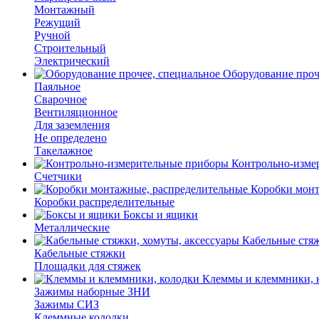
Монтажный
Режущий
Ручной
Строительный
Электрический
Оборудование проч
Паяльное
Сварочное
Вентиляционное
Для заземления
Не определено
Такелажное
Контрольно-изме
Счетчики
Коробки монт
Коробки распределительные
Боксы и ящики
Металлические
Кабельные стяж
Кабельные стяжки
Площадки для стяжек
Клеммы и клеммники, 
Зажимы наборные ЗНИ
Зажимы СИЗ
Клеммные колодки