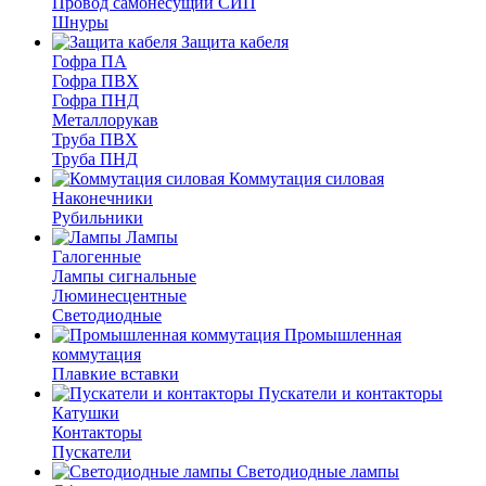
Провод самонесущий СИП
Шнуры
Защита кабеля
Гофра ПА
Гофра ПВХ
Гофра ПНД
Металлорукав
Труба ПВХ
Труба ПНД
Коммутация силовая
Наконечники
Рубильники
Лампы
Галогенные
Лампы сигнальные
Люминесцентные
Светодиодные
Промышленная
коммутация
Плавкие вставки
Пускатели и контакторы
Катушки
Контакторы
Пускатели
Светодиодные лампы