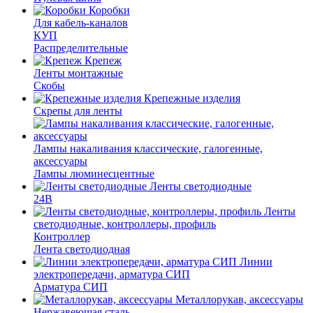
Коробки
Для кабель-каналов
КУП
Распределительные
Крепеж
Ленты монтажные
Скобы
Крепежные изделия
Скрепы для ленты
Лампы накаливания классические, галогенные,
аксессуары
Лампы люминесцентные
Ленты светодиодные
24В
Ленты
светодиодные, контроллеры, профиль
Контроллер
Лента светодиодная
Линии
электропередачи, арматура СИП
Арматура СИП
Металлорукав, аксессуары
Нержавеющая сталь