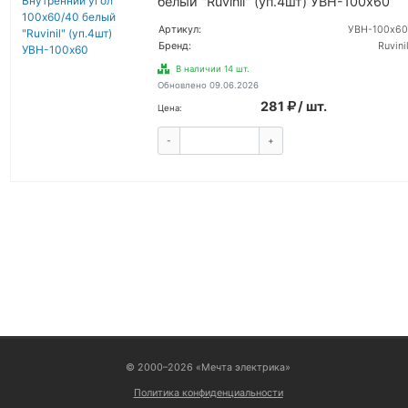
белый "Ruvinil" (уп.4шт) УВН-100х60
Артикул:
УВН-100х60
Бренд:
Ruvinil
В наличии 14 шт.
Обновлено 09.06.2026
281
/ шт.
Цена:
-
+
КУПИТЬ
ВОЙТИ
© 2000–2026 «Мечта электрика»
Политика конфиденциальности