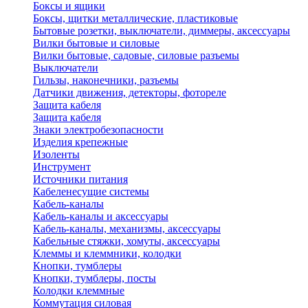
Боксы и ящики
Боксы, щитки металлические, пластиковые
Бытовые розетки, выключатели, диммеры, аксессуары
Вилки бытовые и силовые
Вилки бытовые, садовые, силовые разъемы
Выключатели
Гильзы, наконечники, разъемы
Датчики движения, детекторы, фотореле
Защита кабеля
Защита кабеля
Знаки электробезопасности
Изделия крепежные
Изоленты
Инструмент
Источники питания
Кабеленесущие системы
Кабель-каналы
Кабель-каналы и аксессуары
Кабель-каналы, механизмы, аксессуары
Кабельные стяжки, хомуты, аксессуары
Клеммы и клеммники, колодки
Кнопки, тумблеры
Кнопки, тумблеры, посты
Колодки клеммные
Коммутация силовая