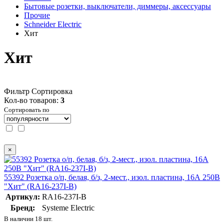
Бытовые розетки, выключатели, диммеры, аксессуары
Прочие
Schneider Electric
Хит
Хит
Фильтр
Сортировка
Кол-во товаров:
3
Сортировать по
×
55392 Розетка о/п, белая, б/з, 2-мест., изол. пластина, 16А 250В
"Хит" (RA16-237I-B)
Артикул:
RA16-237I-B
Бренд:
Systeme Electric
В наличии 18 шт.