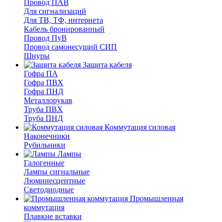
Провод ПАВ
Для сигнализаций
Для ТВ, ТФ, интернета
Кабель бронированный
Провод ПуВ
Провод самонесущий СИП
Шнуры
Защита кабеля
Гофра ПА
Гофра ПВХ
Гофра ПНД
Металлорукав
Труба ПВХ
Труба ПНД
Коммутация силовая
Наконечники
Рубильники
Лампы
Галогенные
Лампы сигнальные
Люминесцентные
Светодиодные
Промышленная
коммутация
Плавкие вставки