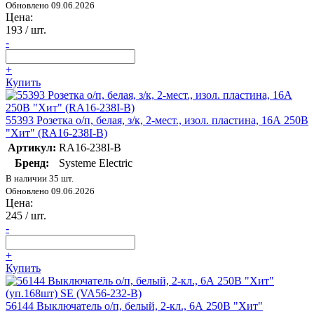
Обновлено 09.06.2026
Цена:
193
/ шт.
-
+
Купить
55393 Розетка о/п, белая, з/к, 2-мест., изол. пластина, 16А 250В
"Хит" (RA16-238I-B)
Артикул:
RA16-238I-B
Бренд:
Systeme Electric
В наличии 35 шт.
Обновлено 09.06.2026
Цена:
245
/ шт.
-
+
Купить
56144 Выключатель о/п, белый, 2-кл., 6А 250В "Хит"